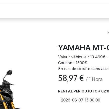
ja
YAMAHA MT-0
Valeur véhicule : 13 499€
Caution : 1500€
En cas de sinistre sans as
58,97
€
/
1
Hora
RENTAL PERIOD
(UTC + 02: