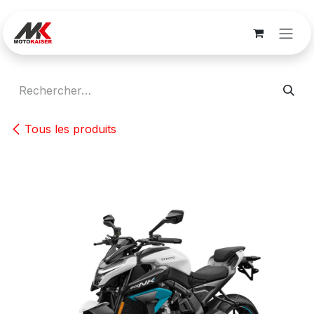
Se rendre au contenu
Tous les produits