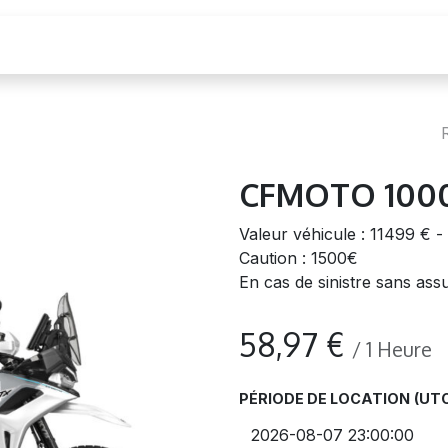
cation moto
CFMOTO 100
Valeur véhicule : 11499 € 
Caution : 1500€
En cas de sinistre sans as
58,97
€
/
1
Heure
PÉRIODE DE LOCATION
(UTC