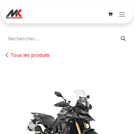
Se rendre au contenu
Tous les produits