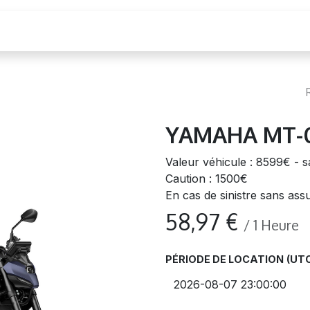
cation moto
YAMAHA MT-
Valeur véhicule : 8599€ -
Caution : 1500€
En cas de sinistre sans as
58,97
€
/
1
Heure
PÉRIODE DE LOCATION
(UTC