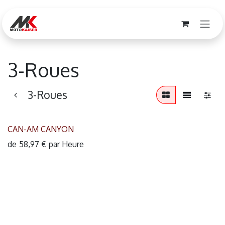
Se rendre au contenu
3-Roues
3-Roues
CAN-AM CANYON
de
58,97
€
par
Heure