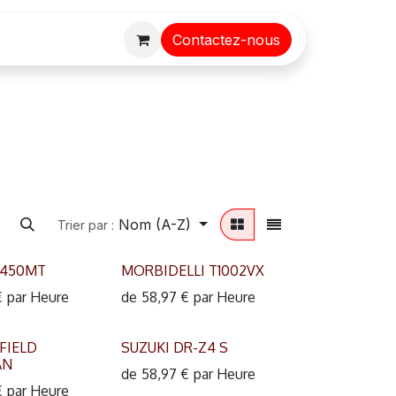
Contactez-nous
Nom (A-Z)
Trier par :
450MT
MORBIDELLI T1002VX
€
par
Heure
de
58,97
€
par
Heure
FIELD
SUZUKI DR-Z4 S
AN
de
58,97
€
par
Heure
€
par
Heure