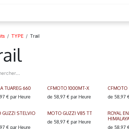
cation moto
its
TYPE
Trail
rail
IA TUAREG 660
CFMOTO 1000MT-X
CFMOTO 
,97
€
par
Heure
de
58,97
€
par
Heure
de
58,97
 GUZZI STELVIO
MOTO GUZZI V85 TT
ROYAL EN
HIMALAY
de
58,97
€
par
Heure
,97
€
par
Heure
de
58,97