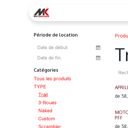
Se rendre au contenu
Réservez votre essai
Lo
Période de location
Produ
T
Catégories
Tous les produits
TYPE
APRIL
Trail
de
58
3-Roues
Naked
MOTO
PFF
Custom
de
58
Scrambler